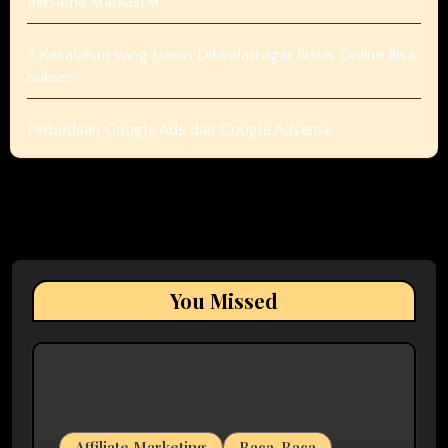
Bersama MarkasIM
7 Kesalahan yang Harus Dihindari agar Bisnis Online Bisa
Sukses
Perbedaan Google Ads dan Google Adsense
You Missed
Affiliate Marketing
Baca-Baca