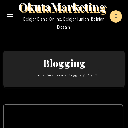
OkutaMarketing
Skip
to
Belajar Bisnis Online, Belajar Jualan, Belajar
content
Desain
Blogging
Home
Baca-Baca
Blogging
Page 3