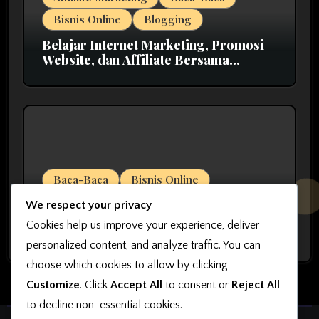
Bisnis Online
Blogging
Belajar Internet Marketing, Promosi
Website, dan Affiliate Bersama
MarkasIM
Baca-Baca
Bisnis Online
7 Kesalahan yang Harus Dihindari
We respect your privacy
agar Bisnis Online Bisa Sukses
Cookies help us improve your experience, deliver
personalized content, and analyze traffic. You can
choose which cookies to allow by clicking
Customize
. Click
Accept All
to consent or
Reject All
to decline non-essential cookies.