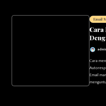
Email 
Cara 
Deng
admi
Cara menghasilkan uang dari internet sangat banyal, salah satunya
Autorespo
Email mar
menguntu