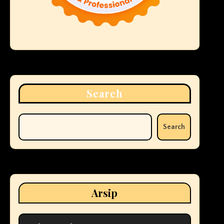
Search
Search
Arsip
Arsip