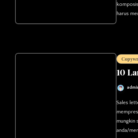
komposisi
harus men
Copywr
10 La
admi
Sales letter merupakan tulisan pada website yang berfungsi untuk
memprese
mungkin 
anda/meng