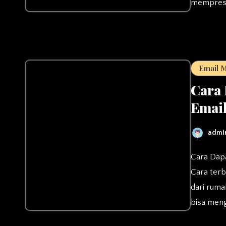
memprese
Email 
Cara 
Emai
admi
Cara Dapat Uang Dari Internet sekarang ini bukanlah hal yang sulit.
Cara ter
dari ruma
bisa men