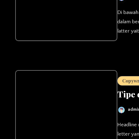
Di bawah ini adalah beberapa poin penting yang harus diperhatikan
dalam ber
latter ya
Copywr
Tipe 
admi
Headline memegang peranan penting dalam menciptakan sales
letter ya