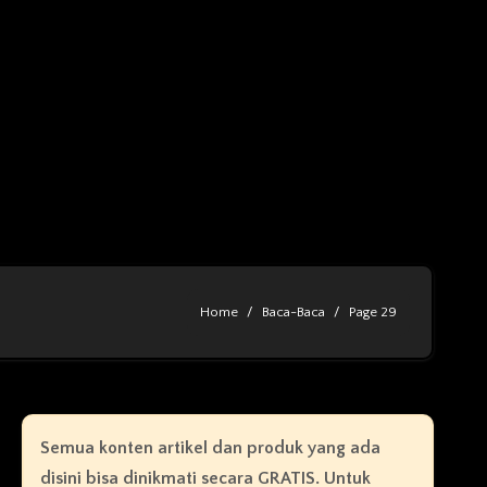
Home
Baca-Baca
Page 29
Semua konten artikel dan produk yang ada
disini bisa dinikmati secara GRATIS. Untuk