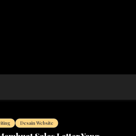
iting
Desain Website
Membuat Sales Letter Yang