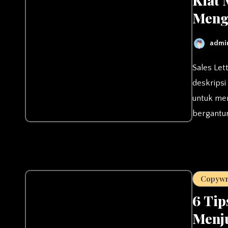
Meng
admi
Sales Letter adalah sebuah website/halaman yang berisi tentang
deskripsi
untuk men
bergantun
Copywr
6 Tip
Menj