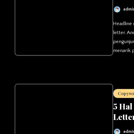
admi
Headline merupakan salah satu faktor penting yang dalam sales
letter. A
pengunjun
menarik 
Copywr
5 Hal
Lette
admi