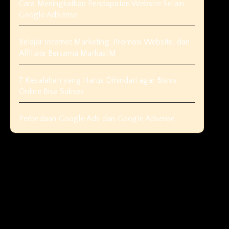
Cara Meningkatkan Pendapatan Website Selain
Google AdSense
Belajar Internet Marketing, Promosi Website, dan
Affiliate Bersama MarkasIM
7 Kesalahan yang Harus Dihindari agar Bisnis
Online Bisa Sukses
Perbedaan Google Ads dan Google Adsense