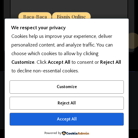
Baca-Baca
Bisnis Online
7 Kesalahan yang Harus Dihindari
We respect your privacy
agar Bisnis Online Bisa Sukses
Cookies help us improve your experience, deliver
personalized content, and analyze traffic. You can
choose which cookies to allow by clicking
Customize
. Click
Accept All
to consent or
Reject All
to decline non-essential cookies.
OkutaMarketing
Customize
Belajar Bisnis Online, Belajar Jualan, Belajar Desain
Reject All
Accept All
Powered by