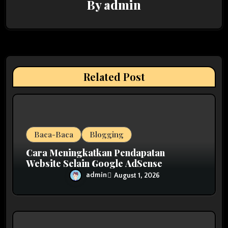
By
admin
i
g
a
t
Related Post
i
o
n
Baca-Baca
Blogging
Cara Meningkatkan Pendapatan
Website Selain Google AdSense
admin
August 1, 2026