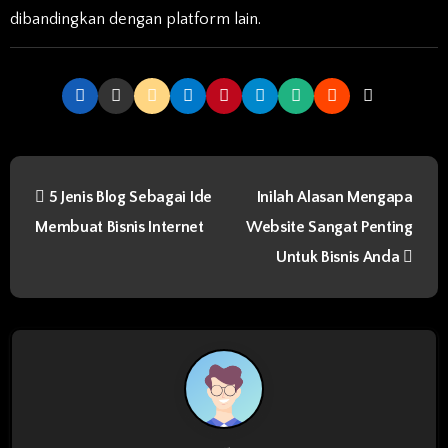
dibandingkan dengan platform lain.
P
5 Jenis Blog Sebagai Ide
Inilah Alasan Mengapa
o
Membuat Bisnis Internet
Website Sangat Penting
s
Untuk Bisnis Anda
t
n
a
v