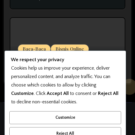
MarkasIM
Baca-Baca
Bisnis Online
7 Kesalahan yang Harus Dihindari
We respect your privacy
agar Bisnis Online Bisa Sukses
Cookies help us improve your experience, deliver
personalized content, and analyze traffic. You can
choose which cookies to allow by clicking
Customize
. Click
Accept All
to consent or
Reject All
to decline non-essential cookies.
OkutaMarketing
Customize
Belajar Bisnis Online, Belajar Jualan, Belajar Desain
Reject All