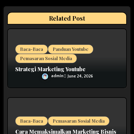
t
i
Related Post
o
n
Baca-Baca
Panduan Youtube
Pemasaran Sosial Media
Strategi Marketing Youtube
admin
June 24, 2026
Baca-Baca
Pemasaran Sosial Media
Cara Memaksimalkan Marketing Bisnis