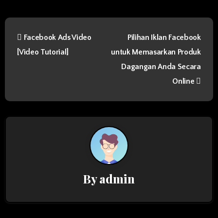
P
Facebook Ads Video
Pilihan Iklan Facebook
o
[Video Tutorial]
untuk Memasarkan Produk
s
Dagangan Anda Secara
t
Online
n
a
v
i
By
admin
g
a