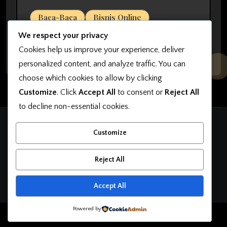
Baca-Baca
Bisnis Online
7 Kesalahan yang Harus Dihindari
We respect your privacy
agar Bisnis Online Bisa Sukses
Cookies help us improve your experience, deliver
personalized content, and analyze traffic. You can
choose which cookies to allow by clicking
Customize
. Click
Accept All
to consent or
Reject All
to decline non-essential cookies.
OkutaMarketing
Customize
Belajar Bisnis Online, Belajar Jualan, Belajar Desain
Reject All
Accept All
Powered by
Copyright © All rights reserved
|
Blogarise
by
Themeansar
.