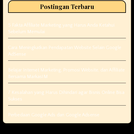
Postingan Terbaru
5 Fakta Affiliate Marketing yang Harus Anda Ketahui
Sebelum Memulai
Cara Meningkatkan Pendapatan Website Selain Google
AdSense
Belajar Internet Marketing, Promosi Website, dan Affiliate
Bersama MarkasIM
7 Kesalahan yang Harus Dihindari agar Bisnis Online Bisa
Sukses
Perbedaan Google Ads dan Google Adsense