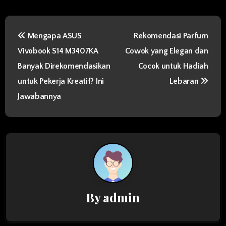
P
Mengapa ASUS
Rekomendasi Parfum
o
Vivobook S14 M3407KA
Cowok yang Elegan dan
s
Banyak Direkomendasikan
Cocok untuk Hadiah
t
untuk Pekerja Kreatif? Ini
Lebaran
Jawabannya
n
a
v
i
g
By
admin
a