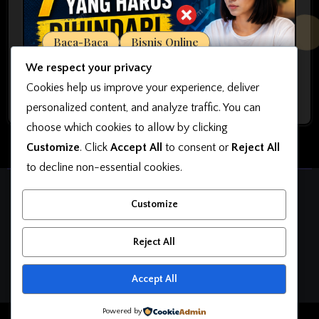
Baca-Baca
Bisnis Online
7 Kesalahan yang Harus Dihindari
We respect your privacy
agar Bisnis Online Bisa Sukses
Cookies help us improve your experience, deliver
personalized content, and analyze traffic. You can
choose which cookies to allow by clicking
Customize
. Click
Accept All
to consent or
Reject All
to decline non-essential cookies.
OkutaMarketing
Customize
Belajar Bisnis Online, Belajar Jualan, Belajar Desain
Reject All
Accept All
Powered by