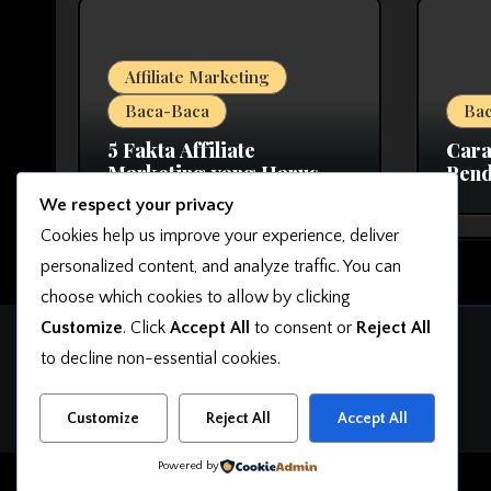
Affiliate Marketing
Baca-Baca
Ba
5 Fakta Affiliate
Cara
Marketing yang Harus
Pend
Anda Ketahui Sebelum
Sela
We respect your privacy
Memulai
Cookies help us improve your experience, deliver
personalized content, and analyze traffic. You can
choose which cookies to allow by clicking
Customize
. Click
Accept All
to consent or
Reject All
OkutaMarketing
to decline non-essential cookies.
Belajar Bisnis Online, Belajar Jualan, Belajar Desain
Customize
Reject All
Accept All
Powered by