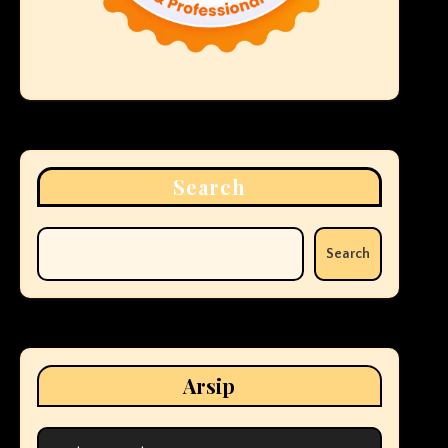
Search
Search
Arsip
Arsip