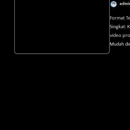
admi
Format Template: PPT/PPTX (MS Office Powerpoint) Deskripsi
Singkat: 
video pr
Mudah die