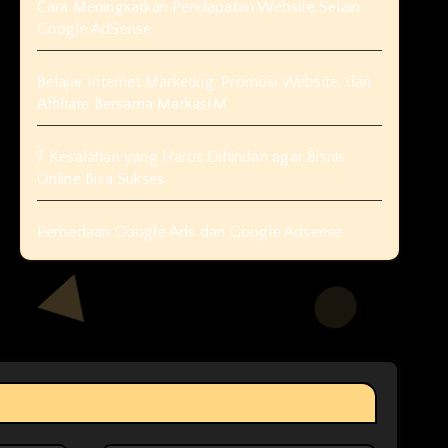
Cara Meningkatkan Pendapatan Website Selain
Google AdSense
Belajar Internet Marketing, Promosi Website, dan
Affiliate Bersama MarkasIM
7 Kesalahan yang Harus Dihindari agar Bisnis
Online Bisa Sukses
Perbedaan Google Ads dan Google Adsense