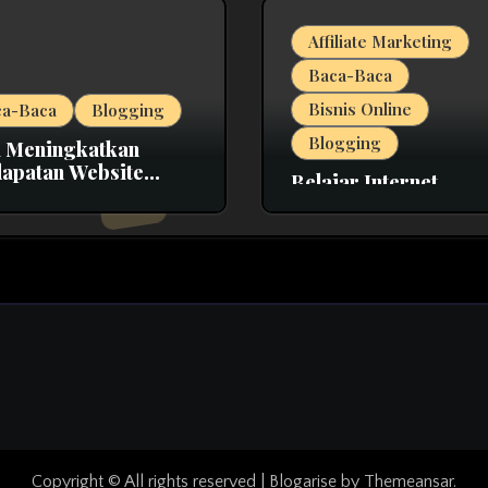
Affiliate Marketing
Baca-Baca
Bisnis Online
ca-Baca
Blogging
Blogging
 Meningkatkan
apatan Website
Belajar Internet
in Google AdSense
Marketing, Promosi
Website, dan Affiliat
Bersama MarkasIM
Copyright © All rights reserved
|
Blogarise
by
Themeansar
.