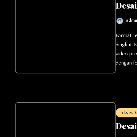
Desai
admi
Format Template: PPT/PPTX (MS Office Powerpoint) Deskripsi
Singkat: 
video pr
dengan fo
Akses 
Desai