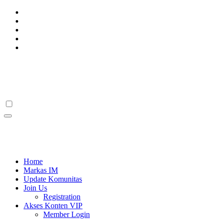
Skip
to
content
OkutaMarketing
Belajar Bisnis Online, Belajar Jualan, Belajar Desain
OkutaMarketing
Belajar Bisnis Online, Belajar Jualan, Belajar Desain
Home
Markas IM
Update Komunitas
Join Us
Registration
Akses Konten VIP
Member Login