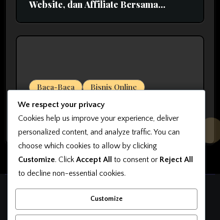
Website, dan Affiliate Bersama
MarkasIM
Baca-Baca
Bisnis Online
7 Kesalahan yang Harus Dihindari
We respect your privacy
agar Bisnis Online Bisa Sukses
Cookies help us improve your experience, deliver
personalized content, and analyze traffic. You can
choose which cookies to allow by clicking
Customize
. Click
Accept All
to consent or
Reject All
to decline non-essential cookies.
OkutaMarketing
Customize