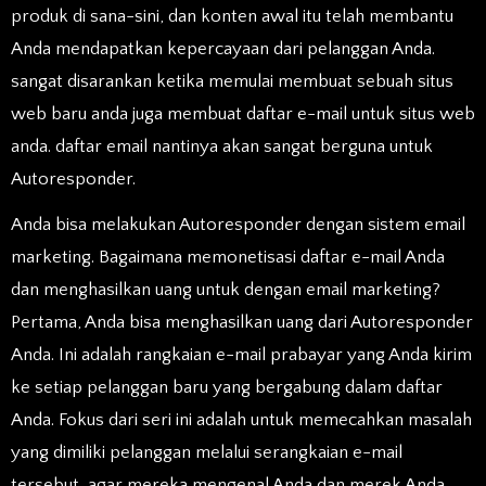
produk di sana-sini, dan konten awal itu telah membantu
Anda mendapatkan kepercayaan dari pelanggan Anda.
sangat disarankan ketika memulai membuat sebuah situs
web baru anda juga membuat daftar e-mail untuk situs web
anda. daftar email nantinya akan sangat berguna untuk
Autoresponder.
Anda bisa melakukan Autoresponder dengan sistem email
marketing. Bagaimana memonetisasi daftar e-mail Anda
dan menghasilkan uang untuk dengan email marketing?
Pertama, Anda bisa menghasilkan uang dari Autoresponder
Anda. Ini adalah rangkaian e-mail prabayar yang Anda kirim
ke setiap pelanggan baru yang bergabung dalam daftar
Anda. Fokus dari seri ini adalah untuk memecahkan masalah
yang dimiliki pelanggan melalui serangkaian e-mail
tersebut, agar mereka mengenal Anda dan merek Anda