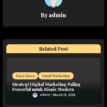
v
By
admin
i
g
a
t
Related Post
i
o
n
Baca-Baca
Email Marketing
Strategi Digital Marketing Paling
Powerful untuk Bisnis Modern
admin
March 19, 2026