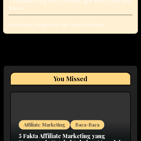
7 Kesalahan yang Harus Dihindari agar Bisnis Online Bisa
Sukses
Perbedaan Google Ads dan Google Adsense
You Missed
Affiliate Marketing
Baca-Baca
5 Fakta Affiliate Marketing yang