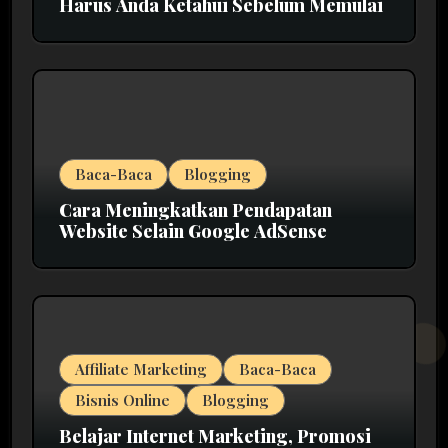
Harus Anda Ketahui Sebelum Memulai
Baca-Baca
Blogging
Cara Meningkatkan Pendapatan
Website Selain Google AdSense
Affiliate Marketing
Baca-Baca
Bisnis Online
Blogging
Belajar Internet Marketing, Promosi