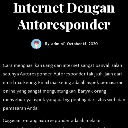
Internet Dengan
Autoresponder
By
admin
October 14, 2020
Cara menghasilkan uang dari internet sangat banyal, salah
satunya Autoresponder. Autoresponder tak jauh-jauh dari
email marketing. Email marketing adalah aspek pemasaran
online yang sangat menguntungkan. Banyak orang
menyebutnya aspek yang paling penting dari situs web dan
pemasaran Anda.
Gagasan tentang autoresponder adalah melalui