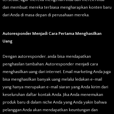
dan membuat mereka terbiasa mengharapkan konten baru
dari Anda di masa depan di perusahaan mereka.
Autoresponder Menjadi Cara Pertama Menghasilkan
Uang
Dengan autoresponder, anda bisa mendapatkan
penghasilan tambahan. Autoresponder menjadi cara
menghasilkan uang dari internet. Email marketing Anda juga
bisa menghasilkan banyak uang melalui ledakan e-mail
yang hanya merupakan e-mail siaran yang Anda kirim dari
keseluruhan daftar kontak Anda. Jika Anda menemukan
produk baru di dalam niche Anda yang Anda yakin bahwa
pelanggan Anda akan mendapatkan keuntungan dan