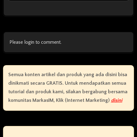
Please login to comment.
Semua konten artikel dan produk yang ada disini bisa
dinikmati secara GRATIS. Untuk mendapatkan semua
tutorial dan produk kami, silakan bergabung bersama
komunitas MarkasIM, Klik (Internet Marketing)
disini